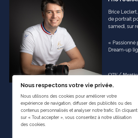
Brice Leclert
de portrait p
samedi, sur 
« Passionné p
Dream-up ligh
/
CGV
Mentio
Nous respectons votre vie privée.
Nous utilisons des cookies pour améliorer votre
14 rue d
expérience de navigation, diffuser des publicités ou des
contenus personnalisés et analyser notre trafic. En cliquant
+33 (0)6
sur « Tout accepter », vous consentez à notre utilisation
des cookies.