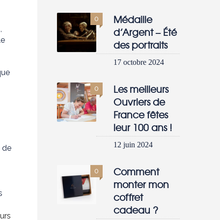
Médaille
0
,
d’Argent – Été
le
des portraits
17 octobre 2024
que
Les meilleurs
0
Ouvriers de
France fêtes
leur 100 ans !
12 juin 2024
t de
Comment
0
monter mon
s
coffret
cadeau ?
urs