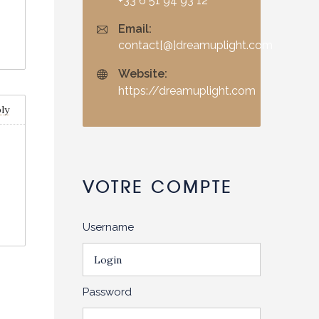
+33 6 51 94 93 12
Email:
contact[@]dreamuplight.com
Website:
https://dreamuplight.com
ly
VOTRE COMPTE
Username
Password